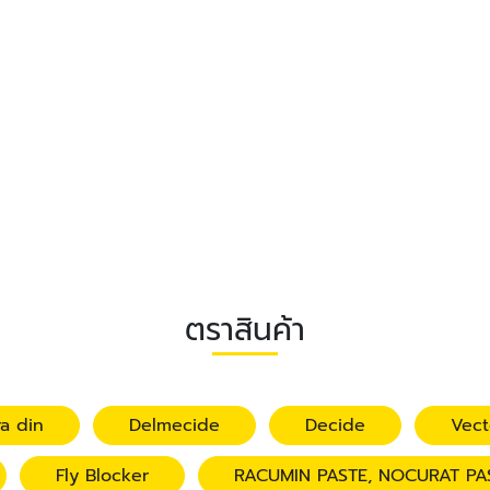
ตราสินค้า
a din
Delmecide
Decide
Vec
Fly Blocker
RACUMIN PASTE, NOCURAT PA