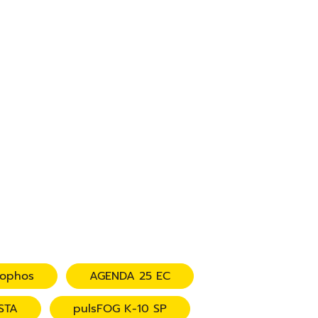
tophos
AGENDA 25 EC
STA
pulsFOG K-10 SP