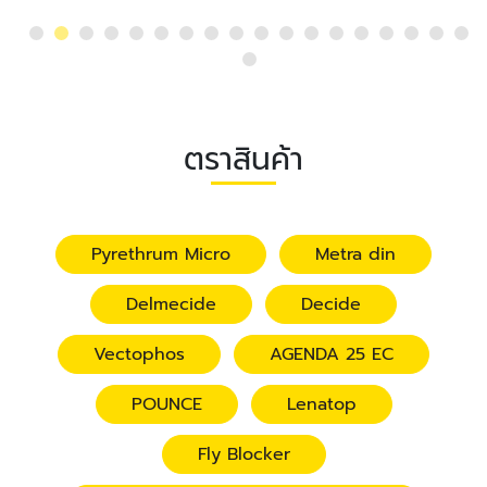
ตราสินค้า
Pyrethrum Micro
Metra din
Delmecide
Decide
Vectophos
AGENDA 25 EC
POUNCE
Lenatop
Fly Blocker