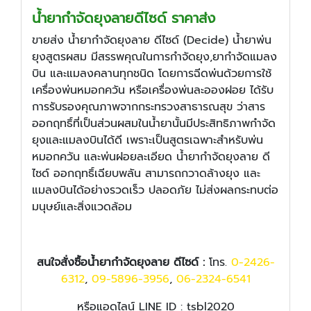
น้ำยากำจัดยุงลายดีไซด์ ราคาส่ง
ขายส่ง น้ำยากำจัดยุงลาย ดีไซด์ (Decide) น้ำยาพ่น
ยุงสูตรผสม มีสรรพคุณในการกำจัดยุง,ยากำจัดแมลง
บิน และแมลงคลานทุกชนิด โดยการฉีดพ่นด้วยการใช้
เครื่องพ่นหมอกควัน หรือเครื่องพ่นละอองฝอย ได้รับ
การรับรองคุณภาพจากกระทรวงสาธารณสุข ว่าสาร
ออกฤทธิ์ที่เป็นส่วนผสมในน้ำยานั้นมีประสิทธิภาพกำจัด
ยุงและแมลงบินได้ดี เพราะเป็นสูตรเฉพาะสำหรับพ่น
หมอกควัน และพ่นฝอยละเอียด น้ำยากำจัดยุงลาย ดี
ไซด์ ออกฤทธิ์เฉียบพลัน สามารถกวาดล้างยุง และ
แมลงบินได้อย่างรวดเร็ว ปลอดภัย ไม่ส่งผลกระทบต่อ
มนุษย์และสิ่งแวดล้อม
สนใจสั่งซื้อน้ำยากำจัดยุงลาย ดีไซด์ :
โทร.
0-2426-
6312
,
09-5896-3956
,
06-2324-6541
หรือแอดไลน์ LINE ID : tsbl2020