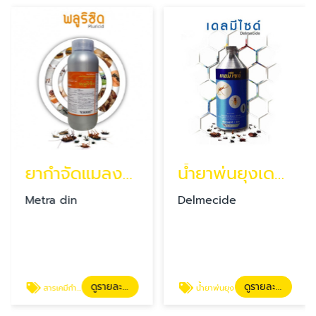
ยากำจัดแมลงพลูริซิด ยากำจัดแมลงเมทราดิน เอสซี
น้ำยาพ่นยุงเดลมีไซด์ ยาฉีดแมลงบินไบโอแอมเพลท
Metra din
Delmecide
ดูรายละเอียด
ดูรายละเอียด
สารเคมีกำจัดแมลง
น้ำยาพ่นยุง