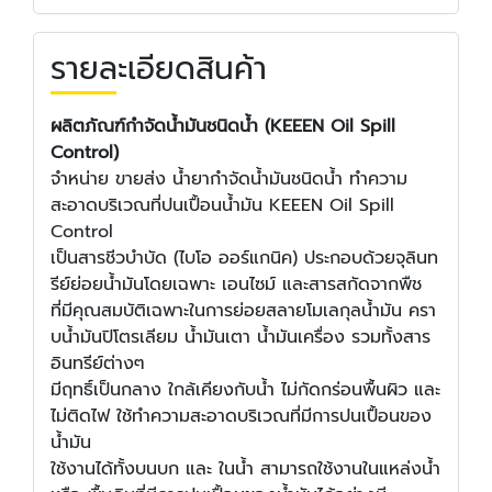
รายละเอียดสินค้า
ผลิตภัณฑ์กําจัดนํ้ามันชนิดนํ้า (KEEEN Oil Spill
Control)
จําหน่าย ขายส่ง นํ้ายากําจัดนํ้ามันชนิดนํ้า ทําความ
สะอาดบริเวณที่ปนเปื้อนนํ้ามัน KEEEN Oil Spill
Control
เป็นสารชีวบําบัด (ไบโอ ออร์แกนิค) ประกอบด้วยจุลินท
รีย์ย่อยนํ้ามันโดยเฉพาะ เอนไซม์ และสารสกัดจากพืช
ที่มีคุณสมบัติเฉพาะในการย่อยสลายโมเลกุลนํ้ามัน ครา
บนํ้ามันปิโตรเลียม นํ้ามันเตา นํ้ามันเครื่อง รวมทั้งสาร
อินทรีย์ต่างๆ
มีฤทธิ์เป็นกลาง ใกล้เคียงกับนํ้า ไม่กัดกร่อนพื้นผิว และ
ไม่ติดไฟ ใช้ทําความสะอาดบริเวณที่มีการปนเปื้อนของ
นํ้ามัน
ใช้งานได้ทั้งบนบก และ ในนํ้า สามารถใช้งานในแหล่งนํ้า