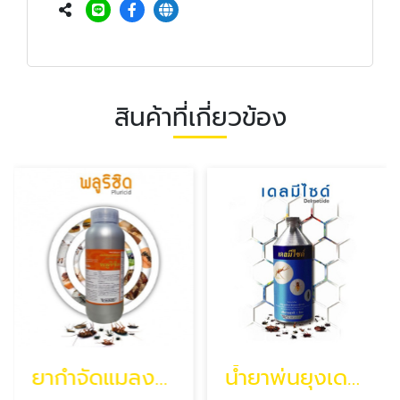
สินค้าที่เกี่ยวข้อง
ยากำจัดแมลงพลูริซิด ยากำจัดแมลงเมทราดิน เอสซี
น้ำยาพ่นยุงเดลมีไซด์ ยาฉีดแมลงบินไบโอแอมเพลท